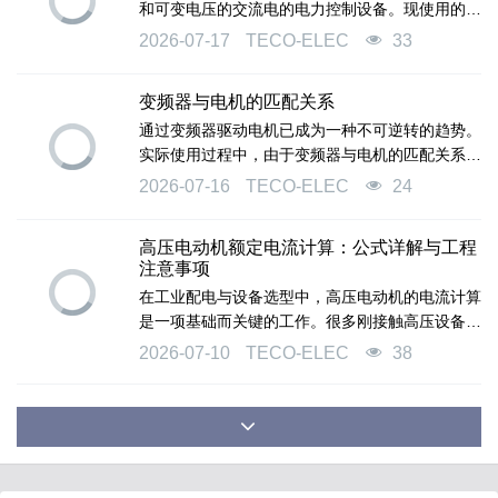
和可变电压的交流电的电力控制设备。现使用的变
频器主要采用交—直—交方式（VVVF变频或矢量
2026-07-17
TECO-ELEC
33
控制变频），先把工频交流电源通过整流器转换成
直流电源，然后再把直流电源转换成频率、电压均
变频器与电机的匹配关系
可控制的交流电源以供给电动机。
通过变频器驱动电机已成为一种不可逆转的趋势。
实际使用过程中，由于变频器与电机的匹配关系不
太合理，往往会导致一些问题的发生。选择变频器
2026-07-16
TECO-ELEC
24
时应充分了解变频器所驱动设备的负载特性。
高压电动机额定电流计算：公式详解与工程
注意事项
在工业配电与设备选型中，高压电动机的电流计算
是一项基础而关键的工作。很多刚接触高压设备的
朋友会觉得它很复杂，其实它的核心逻辑与普通低
2026-07-10
TECO-ELEC
38
压电机完全一致——都是围绕功率、电压和功率因
数三个要素展开。只要掌握正确的公式和注意事
项，计算起来并不困难。