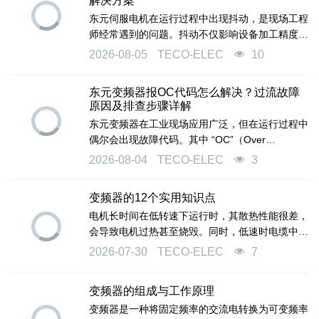
解决方案
东元伺服电机在运行过程中出现抖动，是现场工程
师经常遇到的问题。抖动不仅影响设备加工精度，
严重时还会触发驱动器报警，导致设备停机。很多
2026-08-05
TECO-ELEC
10
技术人员一看到抖动就怀疑是电机坏了，实际上大
部分抖动问题都可以通过系统排查在现场解决，并
东元变频器报OC代码怎么解决？过流故障
不需要直接更换电机。本文将详细拆解东元伺服电
原因及排查步骤详解
机抖动的八大常见原因及完整的排查流程。
东元变频器在工业现场应用广泛，但在运行过程中
偶尔会出现故障代码。其中 “OC”（Over
Current，过电流）是最常见的报警代码之一。很
2026-08-04
TECO-ELEC
3
多工程师一看到OC代码就以为是变频器本身坏
了，其实80%以上的OC故障并非变频器硬件损
变频器的12个实用知识点
坏，而是外部因素导致的。本文将详细拆解东元变
电机长时间在低转速下运行时，其散热性能很差，
频器OC故障的常见原因及完整的排查流程，帮助
会导致电机过热甚至烧毁。同时，低速时电缆中的
你在现场快速定位问题。
电流也会增大，导致电缆发热。因此，必须合理设
2026-07-30
TECO-ELEC
7
置最低运行频率，避免电机长期在过低转速下运
行。
变频器的组成与工作原理
变频器是一种将固定频率的交流电转换为可变频率