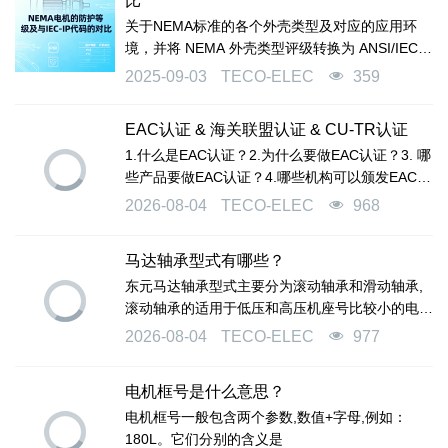
比
关于NEMA标准的各个外壳类型及对应的应用环
境，并将 NEMA 外壳类型评级转换为 ANSI/IEC
60529 外壳分类名称（IP）。
2025-09-03
TECO-ELEC
359
EAC认证 & 海关联盟认证 & CU-TR认证
1.什么是EAC认证？2.为什么要做EAC认证？3. 哪
些产品要做EAC认证？4.哪些机构可以颁发EAC证
书？5.EAC认证的流程怎样？6.EAC认证周期多
2026-08-04
TECO-ELEC
968
久？7.EAC认证价格要多少？
马达轴承型式有哪些？
东元马达轴承型式主要分为滚动轴承和滑动轴承,
滚动轴承的适用于低压和高压机座号比较小的电
机。滚动轴承是标准件，使用维护方便、通用性
2026-08-04
TECO-ELEC
977
高，价格便宜等优点。
电机框号是什么意思？
电机框号一般包含两个参数,数值+字母,例如：
180L。它们分别的含义是