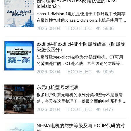
如何理解IECEx/ATEX防爆认证的class
Ⅰdivision2？
class 1 division 1电机是使用于工作环境中长期存
在爆炸性气体的,class 1 division 2电机是使用于工
作环境中偶尔会出现爆炸性气体。
2026-08-04
TECO-ELEC
5936
exdiibt4和exdiict4哪个防爆等级高（防爆等
级怎么区分）
防爆等级为exdiict4被称为ct4防爆电机。CT可用
的范围是广的，CT是乙炔、氢气级别的防爆等
级，若环境里有乙炔、氢气这些气体，要用CT级
2026-08-04
TECO-ELEC
9055
别的防爆电机。
东元电机型号对照表
很多用户对东元电机的系列分类和型号不是很清
楚，今天在这里整理了一份最全面的电机系列和型
号的分类详细说明，希望可以帮到大家。
2026-08-04
TECO-ELEC
6477
NEMA电机的防护等级及与IEC-IP代码的对