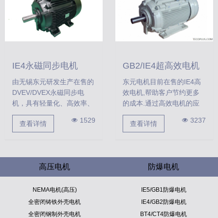
IE4永磁同步电机
GB2/IE4超高效电机
由无锡东元研发生产在售的
东元电机目前在售的IE4高
DVEV/DVEX永磁同步电
效电机,帮助客户节约更多
机，具有轻量化、高效率、
的成本.通过高效电机的应
省能源、转矩特性优等又
用,在减少CO2排量的同时
1529
3237
查看详情
查看详情
是，适用于水泵、空压机、
也在工业领域提高了效率.
鼓风机、锯床等负载设备
上。
高压电机
防爆电机
NEMA电机(高压)
IE5/GB1防爆电机
全密闭铸铁外壳电机
IE4/GB2防爆电机
全密闭钢制外壳电机
BT4/CT4防爆电机